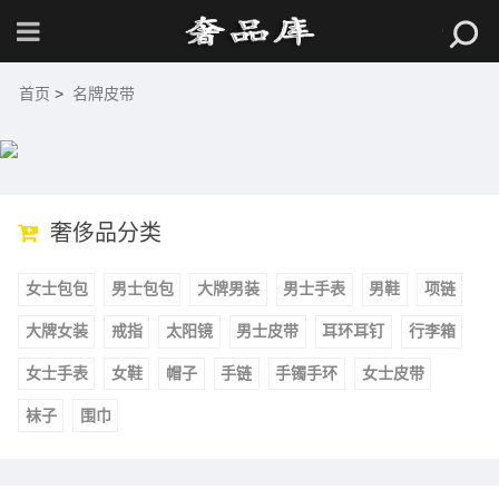
首页
>
名牌皮带
奢侈品分类
女士包包
男士包包
大牌男装
男士手表
男鞋
项链
大牌女装
戒指
太阳镜
男士皮带
耳环耳钉
行李箱
女士手表
女鞋
帽子
手链
手镯手环
女士皮带
袜子
围巾