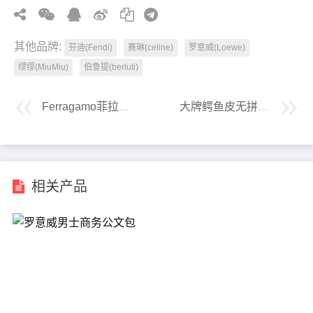
其他品牌:
芬迪(Fendi)
赛琳(celine)
罗意威(Loewe)
缪缪(MiuMiu)
伯鲁提(berluti)
Ferragamo菲拉格慕鹿皮男士腰带
大牌鳄鱼皮无拼接皮带
相关产品