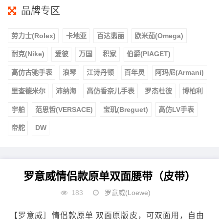
品牌专区
劳力士(Rolex)
卡地亚
百达翡丽
欧米茄(Omega)
耐克(Nike)
爱彼
万国
积家
伯爵(PIAGET)
高仿古驰手表
浪琴
江诗丹顿
百年灵
阿玛尼(Armani)
里查德米尔
沛纳海
高仿香奈儿手表
罗杰杜彼
博柏利
宇舶
范思哲(VERSACE)
宝玑(Breguet)
高仿LV手表
帝舵
DW
罗意威情侣款原单双面腰带（皮带）
183
罗意威(Loewe)
【罗意威］情侣款原单 双面原版皮，可双面用，自由