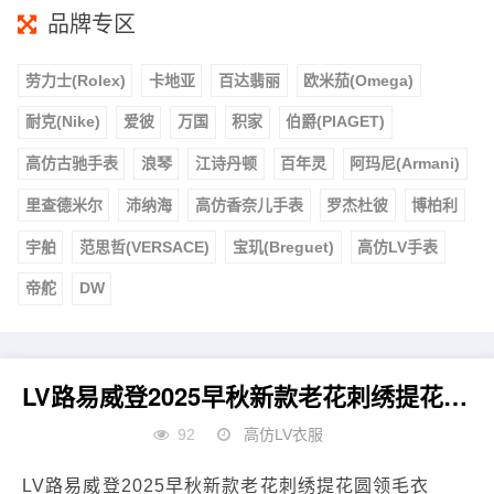
品牌专区
劳力士(Rolex)
卡地亚
百达翡丽
欧米茄(Omega)
耐克(Nike)
爱彼
万国
积家
伯爵(PIAGET)
高仿古驰手表
浪琴
江诗丹顿
百年灵
阿玛尼(Armani)
里查德米尔
沛纳海
高仿香奈儿手表
罗杰杜彼
博柏利
宇舶
范思哲(VERSACE)
宝玑(Breguet)
高仿LV手表
帝舵
DW
LV路易威登2025早秋新款老花刺绣提花圆领毛衣
92
高仿LV衣服
LV路易威登2025早秋新款老花刺绣提花圆领毛衣