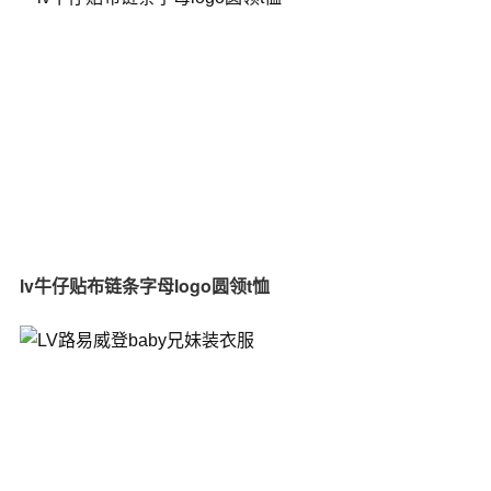
lv牛仔贴布链条字母logo圆领t恤