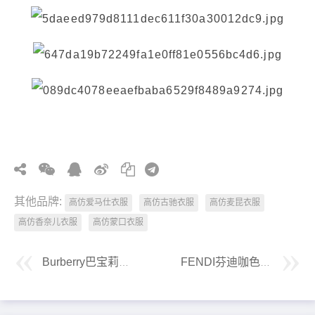
其他品牌:
高仿爱马仕衣服
高仿古驰衣服
高仿麦昆衣服
高仿香奈儿衣服
高仿蒙口衣服
Burberry巴宝莉经典格纹刺绣标识圆领卫衣
FENDI芬迪咖色FF老花肌理感立体剪裁外套