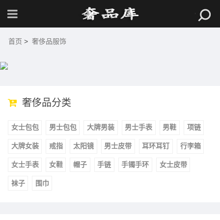
首页
>
奢侈品服饰
奢侈品分类
女士包包
男士包包
大牌男装
男士手表
男鞋
项链
大牌女装
戒指
太阳镜
男士皮带
耳环耳钉
行李箱
女士手表
女鞋
帽子
手链
手镯手环
女士皮带
袜子
围巾