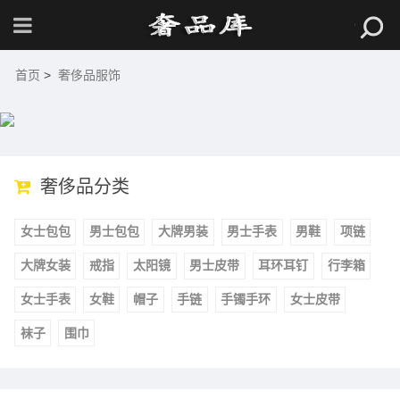
首页
>
奢侈品服饰
奢侈品分类
女士包包
男士包包
大牌男装
男士手表
男鞋
项链
大牌女装
戒指
太阳镜
男士皮带
耳环耳钉
行李箱
女士手表
女鞋
帽子
手链
手镯手环
女士皮带
袜子
围巾