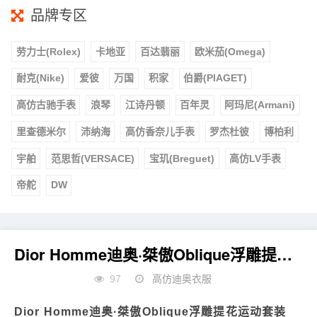
品牌专区
劳力士(Rolex)
卡地亚
百达翡丽
欧米茄(Omega)
耐克(Nike)
爱彼
万国
积家
伯爵(PIAGET)
高仿古驰手表
浪琴
江诗丹顿
百年灵
阿玛尼(Armani)
里查德米尔
沛纳海
高仿香奈儿手表
罗杰杜彼
博柏利
宇舶
范思哲(VERSACE)
宝玑(Breguet)
高仿LV手表
帝舵
DW
Dior Homme迪奥·桀傲Oblique浮雕提花运动套装
97
高仿迪奥衣服
Dior Homme迪奥·桀傲Oblique浮雕提花运动套装