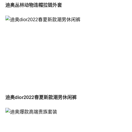
迪奥丛林动物连帽拉链外套
迪奥dior2022春夏新款潮男休闲裤