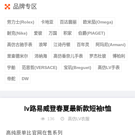
品牌专区
劳力士(Rolex)
卡地亚
百达翡丽
欧米茄(Omega)
耐克(Nike)
爱彼
万国
积家
伯爵(PIAGET)
高仿古驰手表
浪琴
江诗丹顿
百年灵
阿玛尼(Armani)
里查德米尔
沛纳海
高仿香奈儿手表
罗杰杜彼
博柏利
宇舶
范思哲(VERSACE)
宝玑(Breguet)
高仿LV手表
帝舵
DW
lv路易威登春夏最新款短袖t恤
136
高仿LV衣服
高纯原单比官网在售系列