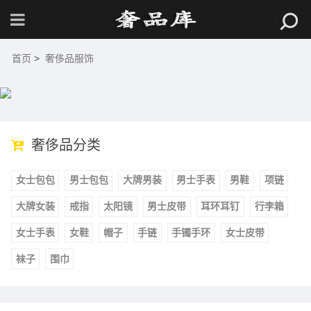
首页
>
奢侈品服饰
奢侈品分类
女士包包
男士包包
大牌男装
男士手表
男鞋
项链
大牌女装
戒指
太阳镜
男士皮带
耳环耳钉
行李箱
女士手表
女鞋
帽子
手链
手镯手环
女士皮带
袜子
围巾