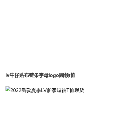
lv牛仔贴布链条字母logo圆领t恤