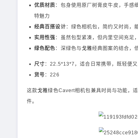
优质材质
：包身使用原厂树膏皮牛皮，手感
特魅力
经典百搭设计
：绿色相机包，简约又时尚，
实用性强
：虽然包型紧凑，但内里空间充足
绿色配色
：深绿色与
戈雅
经典图案的结合，
尺寸
：22.5*13*7，适合日常携带，既轻便
货号
：226
这款
戈雅
绿色Cavert相机包兼具时尚与功能
件。