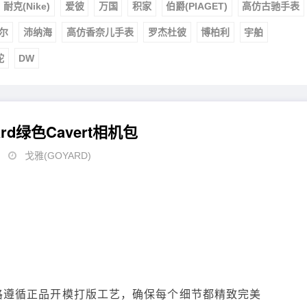
耐克(Nike)
爱彼
万国
积家
伯爵(PIAGET)
高仿古驰手表
尔
沛纳海
高仿香奈儿手表
罗杰杜彼
博柏利
宇舶
舵
DW
rd绿色Cavert相机包
戈雅(GOYARD)
格遵循正品开模打版工艺，确保每个细节都精致完美