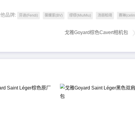
他品牌:
芬迪(Fendi)
葆蝶家(BV)
缪缪(MiuMiu)
汤丽柏琦
赛琳(celin
戈雅Goyard棕色Cavert相机包