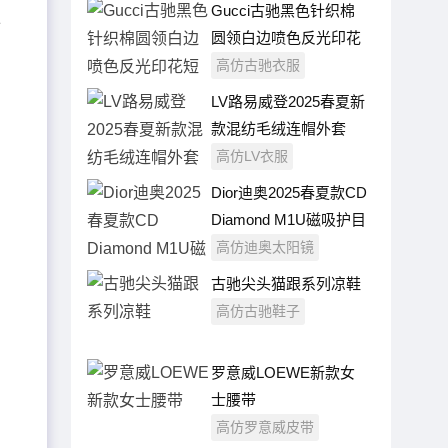
​Gucci古驰黑色针织棉
独
圆领白边喷色反光印花
短袖T恤
高仿古驰衣服
LV路易威登2025春夏新
款混纺毛绒连帽外套
高仿LV衣服
Dior迪奥2025春夏款CD
Diamond M1U磁吸护目
镜/墨镜
高仿迪奥太阳镜
古驰尖头猫跟系列凉鞋
高仿古驰鞋子
罗意威LOEWE新款女
士腰带
高仿罗意威皮带