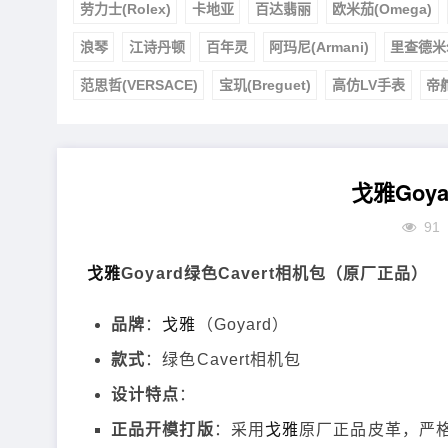
劳力士(Rolex)
卡地亚
百达翡丽
欧米茄(Omega)
浪琴
江诗丹顿
百年灵
阿玛尼(Armani)
里查德米
范思哲(VERSACE)
宝玑(Breguet)
高仿LV手表
帝
戈雅Goya
91
戈雅
Goyard绿色Cavert相机包（原厂正品）
品牌
：
戈雅
（Goyard）
款式
：绿色Cavert相机包
设计特点
：
正品开模打版
：采用
戈雅
原厂正品皮革，严