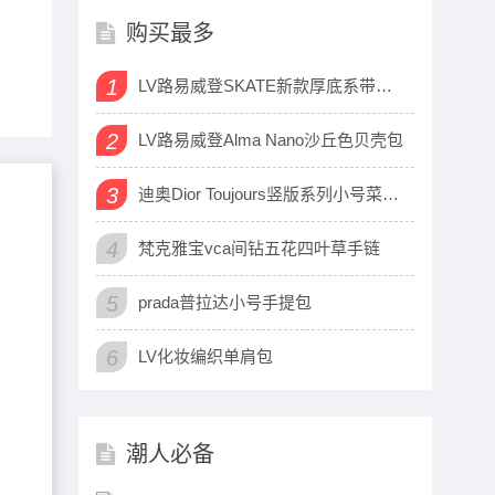
购买最多
1
LV路易威登SKATE新款厚底系带运动鞋
2
LV路易威登Alma Nano沙丘色贝壳包
3
迪奥Dior Toujours竖版系列小号菜篮子包
4
梵克雅宝vca间钻五花四叶草手链
5
prada普拉达小号手提包
6
LV化妆编织单肩包
潮人必备