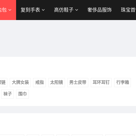
包包
复刻手表
高仿鞋子
奢侈品服饰
珠宝首
项链
大牌女装
戒指
太阳镜
男士皮带
耳环耳钉
行李箱
袜子
围巾