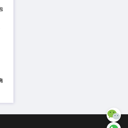
肩包
双肩