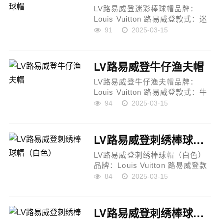
LV路易威登迷彩棒球帽品牌：
Louis Vuitton 路易威登款式：迷
彩棒球帽颜色：迷彩材质：原版
91
2025-03-15
帆布料，头层牛皮，轻盈透气设
计亮点：专柜1:1开模订制，细节
完美还原迷彩图案设计，时尚前
LV路易威登牛仔渔夫帽
卫，极具个...
LV路易威登牛仔渔夫帽品牌：
Louis Vuitton 路易威登款式：牛
仔渔夫帽颜色：牛仔蓝材质：高
94
2025-03-15
品质洗水牛仔布，舒适透气设计
亮点：官网同步高版本，匠心工
艺，细节考究升级洗水牛仔工
LV路易威登刺绣棒球帽（白色）
艺，打造复古...
LV路易威登刺绣棒球帽（白色）
品牌：Louis Vuitton 路易威登款
式：刺绣棒球帽颜色：白色材
84
2025-03-15
质：高品质面料，透气舒适设计
亮点：专柜1:1开模定制，工艺精
湛，品质上乘LV经典刺绣设计，
LV路易威登刺绣棒球帽（米色）
低调奢华，彰显...