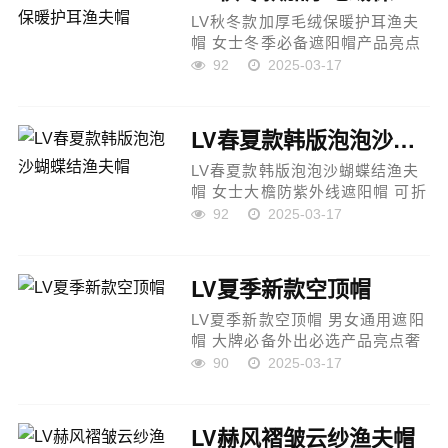
LV秋冬款加厚毛绒保暖护耳渔夫
帽 女士冬季必备遮阳帽产品亮点
奢华设计：LV秋冬款渔夫帽，经
92
2025-03-17
典款式结合加厚毛绒材质，时尚
与功能兼备，展现品牌奢华气
质。保暖舒适：精选加厚毛绒面
LV春夏款韩版泡泡沙蝴蝶结渔夫帽
料，...
LV春夏款韩版泡泡沙蝴蝶结渔夫
帽 女士大檐防紫外线遮阳帽 可折
叠防晒太阳帽产品亮点奢华设
92
2025-03-17
计：LV春夏款渔夫帽，结合韩版
泡泡沙面料与蝴蝶结装饰，增添
甜美与时尚感，完美展现女性
LV夏季新款空顶帽
优...
LV夏季新款空顶帽 男女通用遮阳
帽 大牌必备外出必选产品亮点奢
华设计：LV新款空顶帽，简约现
90
2025-03-17
代，极简风格，体现大牌气质，
适合各种场合佩戴。高端材质：
采用优质面料，透气舒适，适合
LV赫风褶皱云纱渔夫帽
夏季佩...