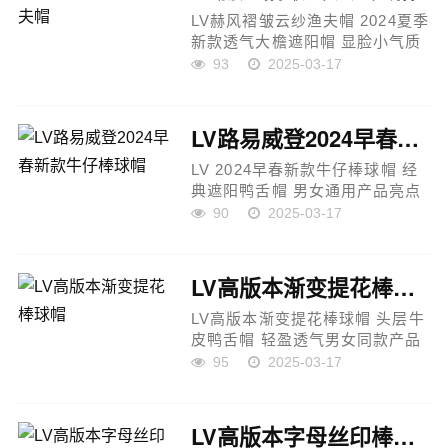
LV赫风褶皱云纱渔夫帽 2024夏季
新款透气大檐遮阳帽 显脸小气质
优雅产品亮点奢华设计：LV赫风
93
2025-03-17
褶皱云纱渔夫帽，轻盈飘逸的褶
皱设计，增添层次感，尽显优雅
气质。高端材质：采用薄款透
LV路易威登2024早春新款牛仔棒球帽
气...
LV 2024早春新款牛仔棒球帽 经
典遮阳鸭舌帽 男女通用产品亮点
奢华设计：LV2024早春新款牛仔
90
2025-03-17
棒球帽，简约大方，经典廓形，
尽显时尚格调。高端材质：精选
优质牛仔面料，透气舒适，耐磨
LV高版本渐变提花棒球帽
耐用，...
LV高版本渐变提花棒球帽 头层牛
皮鸭舌帽 轻盈透气男女同款产品
亮点奢华设计：LV新款渐变提花
95
2025-03-17
棒球帽，渐变色与经典老花图案
结合，时尚前卫，尽显品牌高级
感。高端材质：精选原版帆布
LV高版本字母丝印棒球帽
面...