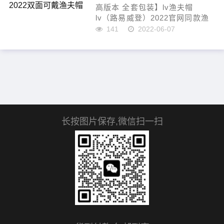
高版本 全套包装】lv渔夫帽
lv（路易威登）2022官网同款渔
夫帽 ，最新款透气性超好，细节
141
2022-06-07
做工特别精致，专柜品质，简单
文静，双面可戴
颜色：蓝 黑
...
长按图片保存,微信扫一扫