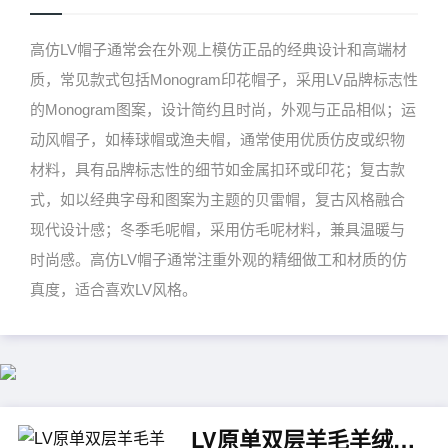
高仿LV帽子通常会在外观上模仿正品的经典设计和高端材
质，常见款式包括Monogram印花帽子，采用LV品牌标志性
的Monogram图案，设计简约且时尚，外观与正品相似；运
动风帽子，如棒球帽或渔夫帽，通常使用优质仿皮或织物
材料，具有品牌标志性的细节如金属扣环或印花；复古款
式，如以经典字母和图案为主题的贝雷帽，复古风格融合
现代设计感；冬季毛呢帽，采用仿毛呢材料，兼具温暖与
时尚感。高仿LV帽子通常注重外观的精细做工和材质的仿
真度，适合喜欢LV风格。
LV原单双层羊毛羊绒针织帽