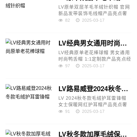
LV原单双层羊毛羊绒针织帽 官网
新品发带装饰毛线帽产品亮点奢
华设计：LV针织帽，采用羊毛羊
82
2025-03-17
绒双层材质，保暖性极佳，同时
兼具时尚感与舒适感，展现高端
大气的品味。精致装饰：帽子设
LV经典男女通用时尚原单老花棒球帽
计...
LV经典原单老花棒球帽 男女通用
时尚鸭舌帽 1:1定制款产品亮点经
典设计：LV经典老花棒球帽，延
97
2025-03-17
续品牌经典元素，时尚百搭，适
合男女佩戴，彰显品牌魅力。高
端材质：精选PU皮革与头层牛
LV路易威登2024秋冬款毛绒护耳雷锋帽
皮...
LV 2024秋冬款毛绒护耳雷锋帽
女士保暖网红护耳帽产品亮点奢
华设计：LV2024秋冬款雷锋帽，
91
2025-03-17
结合经典雷锋帽造型与毛绒护耳
设计，展现温暖与时尚感，提升
整体造型格调。高端材质：精选
LV秋冬款加厚毛绒保暖护耳渔夫帽
优...