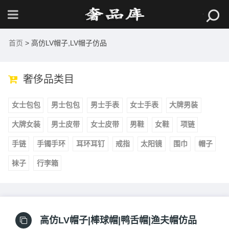
首页
> 高仿LV帽子,LV帽子仿品
奢侈品类目
女士包包
男士包包
男士手表
女士手表
大牌男装
大牌女装
男士皮带
女士皮带
男鞋
女鞋
项链
手链
手镯手环
耳环耳钉
戒指
太阳镜
围巾
帽子
袜子
行李箱
高仿LV帽子|棒球帽|鸭舌帽|渔夫帽仿品