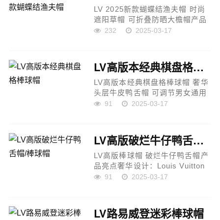
LV 2025新款蝴蝶结渔夫帽 时尚
遮阳草帽 可折叠防晒大檐帽产品
亮点奢华设计：路易威登2025新
232
2025-03-17
款渔夫帽，蝴蝶结点缀，尽显优
雅与时尚感。高端材质：采用轻
盈透气草编材质，舒适亲肤，适
LV高版本经典棋盘格棒球帽
合...
LV高版本经典棋盘格棒球帽 奢华
头层牛皮鸭舌帽 可调节男女通用
产品亮点奢华工艺：LV路易威登
91
2025-03-17
新款原单棒球帽，1:1开模订制，
细节高度还原，尽显品牌质感。
经典设计：标志性棋盘格元
LV高版破烂牛仔鸭舌帽/棒球帽
素，...
LV高版棒球帽 破烂牛仔鸭舌帽产
品亮点奢华设计：Louis Vuitton
全新LV棒球帽，采用重工打造工
91
2025-03-17
艺，展现高端大气格调。时尚百
搭：经典棒球帽造型，潮流破烂
牛仔设计，适合各种风格穿搭，
LV路易威登迷彩棒球帽
男女...