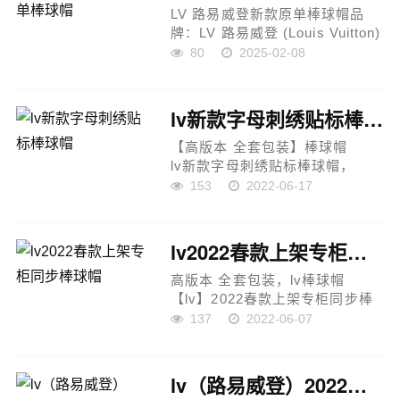
LV 路易威登新款原单棒球帽品
牌：LV 路易威登 (Louis Vuitton)
名称：新款原单棒球帽规格：基
80
2025-02-08
础头围56cm，可调节关键特性：
大logo提花设计1:1开模订制原版
牛仔布料精致完美做工配盒子...
lv新款字母刺绣贴标棒球帽
【高版本 全套包装】棒球帽
lv新款字母刺绣贴标棒球帽，
纯棉的帆布面料，四季款，透气
153
2022-06-17
时尚小哥哥小姐姐的风格，随便
入，不踩雷...
lv2022春款上架专柜同步棒球帽
高版本 全套包装，lv棒球帽
【lv】2022春款上架专柜同步棒
球帽，新款出货，大牌款超好搭
137
2022-06-07
配，赶紧入手！...
lv（路易威登）2022双面可戴渔夫帽