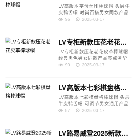
LV高版本字母丝印棒球帽 头层牛
皮鸭舌帽 时尚百搭男女同款产品
亮点奢华设计：LV路易威登新款
96
2025-03-17
原单棒球帽，经典字母丝印设
计，潮流前卫，尽显品牌格调。
高端材质：精选原版丝印绸缎面
LV专柜新款压花老花皮革棒球帽
料...
LV专柜新款压花老花皮革棒球帽
经典黑色男女同款产品亮点奢华
设计：LV专柜新款棒球帽，经典
90
2025-03-17
老花压纹工艺，低调奢华，尽显
品牌高级感。高端材质：精选优
质皮革，柔软细腻，透气舒适，
LV高版本七彩棋盘格棒球帽
适合四...
LV高版本七彩棋盘格棒球帽 头层
牛皮鸭舌帽 可调节男女通用产品
亮点奢华设计：LV路易威登新款
87
2025-03-17
棒球帽，经典七彩棋盘格元素，
时尚醒目，潮流感十足。高端材
质：原版专柜PU皮革搭配头层
LV路易威登2025新款蝴蝶结渔夫帽
牛...