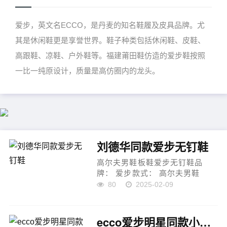
爱步，英文名ECCO，是丹麦的知名鞋履及皮具品牌。尤
其是休闲鞋更是享誉世界。鞋子种类包括休闲鞋、皮鞋、
高跟鞋、凉鞋、户外鞋等。福建莆田鞋仿造的爱步鞋按照
一比一纯原设计，质量是高仿圈内的龙头。
刘德华同款爱步无钉鞋
高尔夫男鞋板鞋爱步无钉鞋品
牌： 爱步款式： 高尔夫男鞋
151304220板鞋无钉运动鞋材
80
2025-02-09
质： 意大利顶级小牛皮 + TPU组
合PU高尔夫鞋底设计特点：采用
意大利顶级小牛皮材质，细腻柔
ecco爱步明星同款小红书爆款新款百搭休闲鞋
软，质感十...