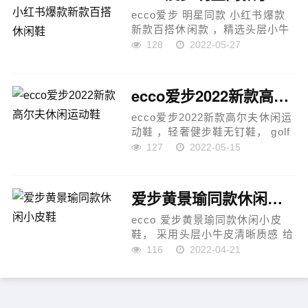
ecco爱步 明星同款 小红书爆款
新款百搭休闲款 ，精选头层小牛
皮， 鞋面走线工整， 清晰质感，
128
2022-05-27
原单品质 ，采用ecco家族工艺，
高端时尚 ，简约大气， 防滑舒
适， 耐磨橡胶大底
ecco爱步2022新款高尔夫休闲运动鞋
...
ecco爱步2022新款高尔夫休闲运
动鞋 ，轻奢健步鞋无钉鞋， golf
网布运动鞋， 面料采用意大利牛
127
2022-05-15
皮材质， 内里采用透气防臭吸汗
+耗牛皮鞋垫，上脚超级舒适 采
用tpr环保，鞋底=防滑 抗震 尺...
爱步黄景瑜同款休闲小皮鞋
ecco 爱步黄景瑜同款休闲小皮
鞋， 采用头层小牛皮清晰质感 给
自己欲罢不能的舒适脚感、走线
116
2022-04-21
工整 舒适柔软真皮内里、防滑橡
胶大底、你需要一双时髦休闲皮
鞋，因为你有很多人要见...