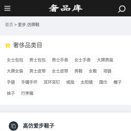
首页
> 爱步,仿牌鞋
奢侈品类目
女士包包
男士包包
男士手表
女士手表
大牌男装
大牌女装
男士皮带
女士皮带
男鞋
女鞋
项链
手链
手镯手环
耳环耳钉
戒指
太阳镜
围巾
帽子
袜子
行李箱
高仿爱步鞋子